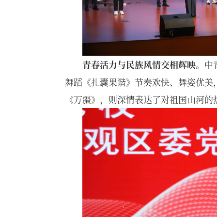
青春活力与民族风情交相辉映。
中
舞蹈《扎囊果谐》节奏欢快、舞姿优美
《万疆》，则深情表达了对祖国山河的