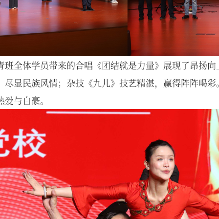
青班全体学员带来的合唱《团结就是力量》展现了昂扬向
，尽显民族风情；杂技《九儿》技艺精湛，赢得阵阵喝彩
热爱与自豪。