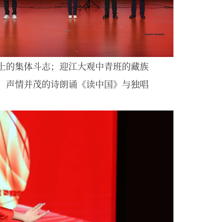
上的集体斗志；迎江大观中青班的藏族
。声情并茂的诗朗诵《读中国》与独唱